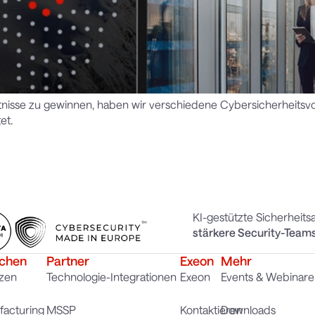
nisse zu gewinnen, haben wir verschiedene Cybersicherheitsvo
et.
KI-gestützte Sicherheit
stärkere Security-Team
chen
Partner
Exeon
Mehr
zen
Technologie-Integrationen
Exeon
Events & Webinare
acturing
MSSP
Kontaktieren
Downloads