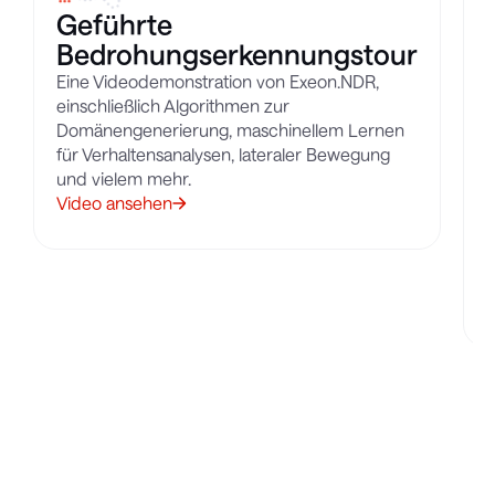
Geführte
Bedrohungserkennungstour
Eine Videodemonstration von Exeon.NDR,
U
einschließlich Algorithmen zur
u
Domänengenerierung, maschinellem Lernen
g
für Verhaltensanalysen, lateraler Bewegung
und vielem mehr.
C
Video ansehen
v
t
E
b
H