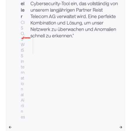
el
Cybersecurity-Tool ein, das vollständig von
le
unserem langjährigen Partner Reist
r
Telecom AG verwaltet wird. Eine perfekte
CI
Kombination und Lösung, um unser
S
Netzwerk zu überwachen und Anomalien
O,
schnell zu erkennen."
S
W
IS
S
In
te
rn
at
io
n
al
Ai
rli
n
es