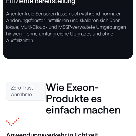
Effiziente Bereitstellung
Agentenfreie Sensoren lassen sich während normaler
Änderungsfenster installieren und skalieren sich über
lokale, Multi-Cloud- und MSSP-verwaltete Umgebungen
hinweg – ohne umfangreiche Upgrades und ohne
Ausfallzeiten.
Wie Exeon-
Zero-Trust-
Annahme
Produkte es
einfach machen
Anwendungsverkehr in Echtzeit