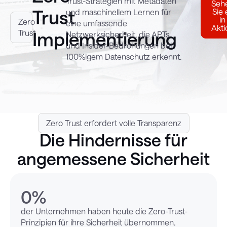
Trust-Strategien mit Metadaten
Seh
Trust
Sie 
und maschinellem Lernen für
in
Zero
eine umfassende
Akti
Trust
Implementierung
Netzwerksicherheit, die APTs
und Insider-Bedrohungen bei
100%igem Datenschutz erkennt.
Zero Trust erfordert volle Transparenz
Die Hindernisse für
angemessene Sicherheit
0
%
der Unternehmen haben heute die Zero-Trust-
Prinzipien für ihre Sicherheit übernommen.