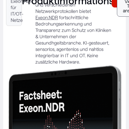
Produktinformationsbla
Exeon.NDR
Heru
V
und verschiedenen
für
an
Netzwerkprotokollen bietet
IT/OT-
Exeon.NDR
fortschrittliche
Netze
Bedrohungserkennung und
Transparenz zum Schutz von Kliniken
& Unternehmen der
Gesundhgeitsbranche. KI-gesteuert,
sensorlos, agentenlos und nahtlos
integrierbar in IT und OT. Keine
zusätzliche Hardware.