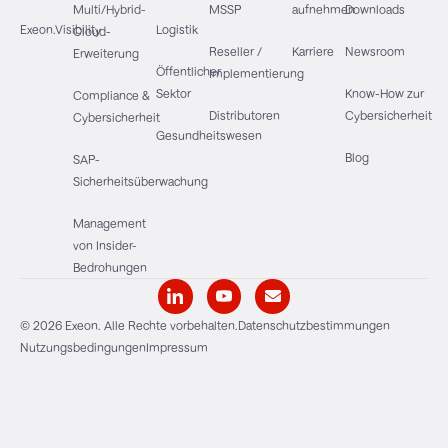
Multi/Hybrid-
MSSP
aufnehmen
Downloads
Exeon.Visibility
Logistik
Cloud-
Reseller /
Karriere
Newsroom
Erweiterung
Öffentlicher
Implementierung
Sektor
Know-How zur
Compliance &
Distributoren
Cybersicherheit
Cybersicherheit
Gesundheitswesen
Blog
SAP-
Sicherheitsüberwachung
Management
von Insider-
Bedrohungen
© 2026 Exeon. Alle Rechte vorbehalten.
Datenschutzbestimmungen
Nutzungsbedingungen
Impressum