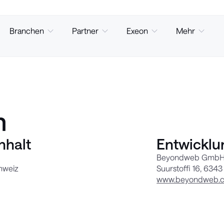
Branchen
Partner
Exeon
Mehr
m
nhalt
Entwicklu
Beyondweb Gmb
hweiz
Suurstoffi 16, 634
www.beyondweb.