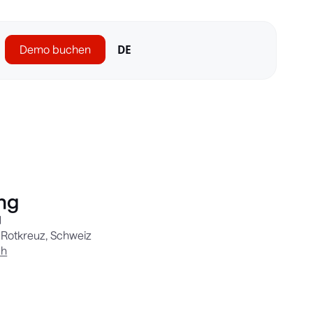
Demo buchen
DE
ng
H
3 Rotkreuz, Schweiz
ch