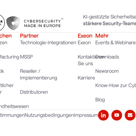
KI-gestützte Sicherheit
stärkere Security-Team
chen
Partner
Exeon
Mehr
zen
Technologie-Integrationen
Exeon
Events & Webinare
acturing
MSSP
Kontaktieren
Downloads
Sie uns
ik
Reseller /
Newsroom
Implementierung
Karriere
tlicher
Know-How zur Cyb
r
Distributoren
Blog
ndheitswesen
stimmungen
Nutzungsbedingungen
Impressum