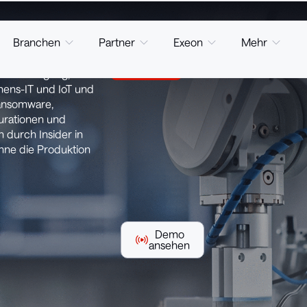
Branchen
Partner
Exeon
Mehr
int die Transparenz
Fallstudie
 der Fertigung,
ens-IT und IoT und
ansomware,
urationen und
 durch Insider in
ohne die Produktion
Demo
ansehen