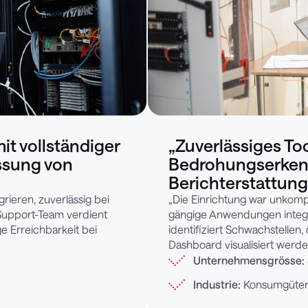
it vollständiger
„Zuverlässiges Too
assung von
Bedrohungserken
Berichterstattung
rieren, zuverlässig bei
„Die Einrichtung war unkompli
Support-Team verdient
gängige Anwendungen integri
e Erreichbarkeit bei
identifiziert Schwachstellen, 
Dashboard visualisiert werde
Unternehmensgrösse:
Industrie:
Konsumgüte