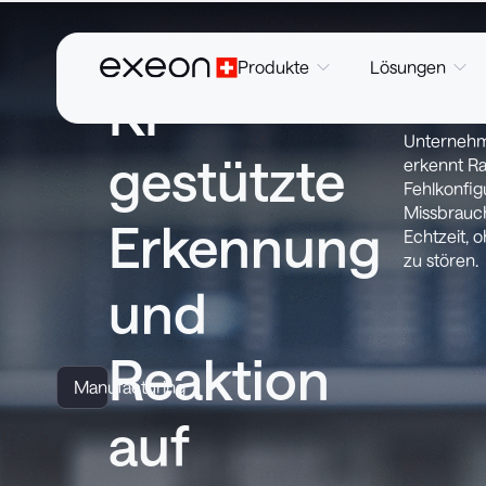
Produkte
Lösungen
KI-
Exeon vere
über OT in
Unternehm
gestützte
erkennt R
Fehlkonfig
Missbrauch
Erkennung
Echtzeit, 
zu stören.
und
Reaktion
Manufacturing
auf