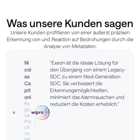
Was unsere Kunden sagen
Unsere Kunden profitieren von einer äußerst präzisen
Erkennung von und Reaktion auf Bedrohungen durch die
Analyse von Metadaten.
Ni
"Exeon ist die ideale Lösung für
col
den Übergang von einem Legacy-
as
SOC zu einem Next-Generation-
Ca
SOC. Sie verbessert die
pit
Erkennungsmöglichkeiten,
oni
minimiert das Alarmrauschen und
Re
reduziert die Kosten erheblich."
gio
nal
Pra
cti
ce
He