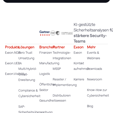
KI-gestützte
Sicherheitsanalysen
f
stärkere Security-
Teams
Produkte
Lösungen
Branchen
Partner
Exeon
Mehr
Exeon.NDR
Zero Trust
Finanzen
Technologie-
Exeon
Events &
Umsetzung
Integrationen
Webinare
Exeon.UEBA
Manufacturing
Kontakt
Multi/Hybrid-
MSSP
aufnehmen
Downloads
Exeon.Visibility
Logistik
Cloud-
Reseller /
Karriere
Newsroom
Erweiterung
Öffentlicher
Implementierung
Sektor
Know-How zur
Compliance &
Distributoren
Cybersicherheit
Cybersicherheit
Gesundheitswesen
Blog
SAP-
Sicherheitsüberwachung