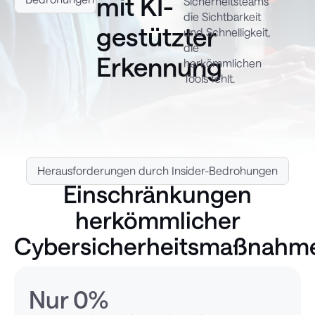
mit KI-
Sicherheitsteams
die Sichtbarkeit
gestützter
und Schnelligkeit,
die
Erkennung
herkömmlichen
Tools fehlt.
Herausforderungen durch Insider-Bedrohungen
Einschränkungen
herkömmlicher
Cybersicherheitsmaßnahm
Nur 
0
%