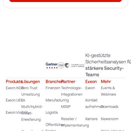
KI-gestützte
Sicherheitsanalysen
f
stärkere Security-
Teams
Produkte
Lösungen
Branchen
Partner
Exeon
Mehr
Exeon.NDR
Zero Trust
Finanzen
Technologie-
Exeon
Events &
Umsetzung
Integrationen
Webinare
Exeon.UEBA
Manufacturing
Kontakt
Multi/Hybrid-
MSSP
aufnehmen
Downloads
Exeon.Visibility
Logistik
Cloud-
Reseller /
Karriere
Newsroom
Erweiterung
Öffentlicher
Implementierung