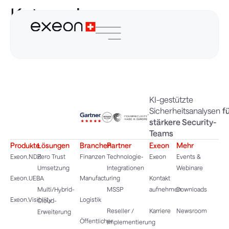
Kategorien
herunterladen:
Einsatz
KI-gestützte
Sicherheitsanalysen
f
stärkere Security-
Teams
Produkte
Lösungen
Branchen
Partner
Exeon
Mehr
Exeon.NDR
Zero Trust
Finanzen
Technologie-
Exeon
Events &
Umsetzung
Integrationen
Webinare
Exeon.UEBA
Manufacturing
Kontakt
Multi/Hybrid-
MSSP
aufnehmen
Downloads
Exeon.Visibility
Logistik
Cloud-
Reseller /
Karriere
Newsroom
Erweiterung
Öffentlicher
Implementierung