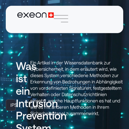
Was
Ein Artikel in der Wissensdatenbank zur
Cybersicherheit, in dem erläutert wird, wie
ist
dieses System verschiedene Methoden zur
Erkennung von Bedrohungen in Abhängigkeit
ein
von vordefinierten Signaturen, festgestelltem
Verhalten oder Datenschutzrichtlinien
Intrusion
einsetzt, welche Hauptfunktionen es hat und
IPS
wie es mit anderen Methoden in Ihrem
Prevention
Sicherheitsstapel zusammenwirkt.
System