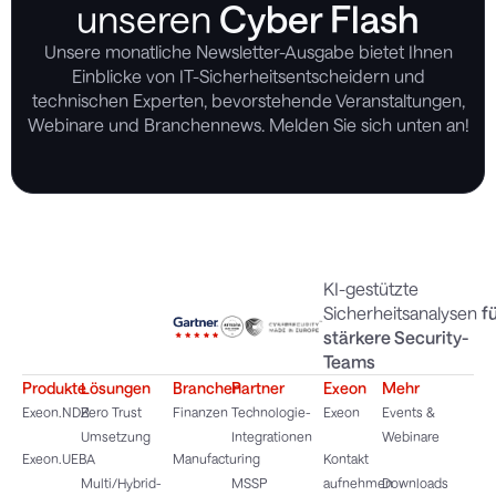
unseren
Cyber Flash
Unsere monatliche Newsletter-Ausgabe bietet Ihnen
Einblicke von IT-Sicherheitsentscheidern und
technischen Experten, bevorstehende Veranstaltungen,
Webinare und Branchennews. Melden Sie sich unten an!
KI-gestützte
Sicherheitsanalysen
f
stärkere Security-
Teams
Produkte
Lösungen
Branchen
Partner
Exeon
Mehr
Exeon.NDR
Zero Trust
Finanzen
Technologie-
Exeon
Events &
Umsetzung
Integrationen
Webinare
Exeon.UEBA
Manufacturing
Kontakt
Multi/Hybrid-
MSSP
aufnehmen
Downloads